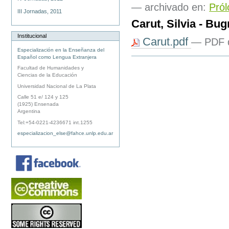
— archivado en:
Pról
III Jornadas, 2011
Carut, Silvia - Bu
Institucional
Carut.pdf
— PDF 
Especialización en la Enseñanza del
Español como Lengua Extranjera
Acciones
de
Facultad de Humanidades y
Documento
Ciencias de la Educación
Universidad Nacional de La Plata
Calle 51 e/ 124 y 125
(1925) Ensenada
Argentina
Tel:+54-0221-4236671 int.1255
especializacion_else@fahce.unlp.edu.ar