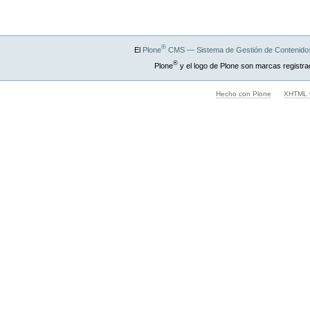
®
El
Plone
CMS — Sistema de Gestión de Contenidos
®
Plone
y el logo de Plone son marcas registra
Hecho con Plone
XHTML v