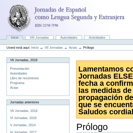
Cambiar
a
contenido.
|
Saltar
a
navegación
Secciones
Inicio
VIII Jornadas
Autoridades
Actividades
Herramientas
Personales
→
→
→
Usted está aquí:
Inicio
VII Jornadas
Actas
Prólogo
VII Jornadas, 2018
Lamentamos com
Presentación
Autoridades
Jornadas ELSE 
Libro de resúmenes
fecha a confirm
Programa
Actas
las medidas de 
propagación de
Jornadas anteriores
que se encuent
Saludos cordial
VII Jornadas, 2018
VI Jornadas, 2016
Prólogo
V Jornadas, 2014
IV Jornadas, 2012